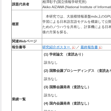
相澤彰子(国立情報学研究所)
課題代表者
Akiko AIZAWA (National Institute of Informat
本研究では、大規模情報基盤
mdx
上の
GP
学習による日本語言語モデルを構築して公
概要
ためのノウハウを共有し、
計算機による日
後の方策を探る。
関連Webページ
報告書等
研究紹介ポスター
／
最終報告書
(1) 学術論文 （査読あり）
該当なし
(2) 国際会議プロシーディングス （査読あ
該当なし
(3) 国際会議発表（査読なし）
該当なし
業績一覧
(4) 国内会議発表（査読なし）