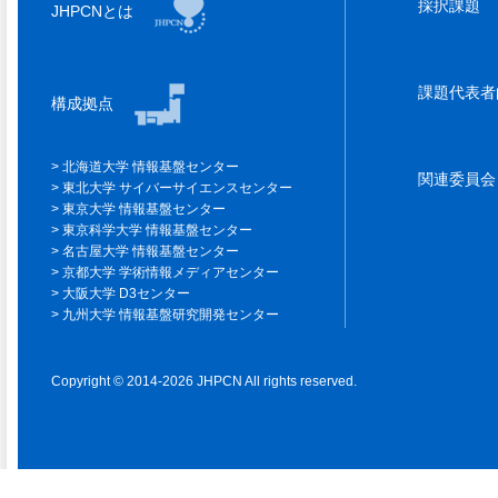
採択課題
JHPCNとは
課題代表
構成拠点
北海道大学 情報基盤センター
関連委員
東北大学 サイバーサイエンスセンター
東京大学 情報基盤センター
東京科学大学 情報基盤センター
名古屋大学 情報基盤センター
京都大学 学術情報メディアセンター
大阪大学 D3センター
九州大学 情報基盤研究開発センター
Copyright © 2014-2026 JHPCN All rights reserved.