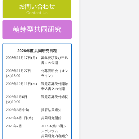
2026年度 共同研究日程
2025年11月17日(月)
募集要項及び申込
書１の公開
2025年11月27日
公募説明会（オン
(木)13:00～
ライン）
2025年12月11日(木)
課題応募受付開始
申込書２の公開
2026年1月6日
課題応募受付締切
(火)10:00
2026年3月中旬
採否結果通知
2026年4月1日(水)
共同研究開始
2025年7月
JHPCN第18回シ
ンポジウム
共同研究内容紹介