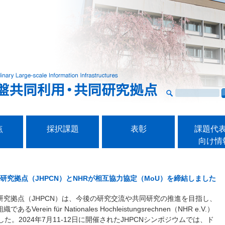
点
採択課題
表彰
課題代
向け情
究拠点（JHPCN）とNHRが相互協力協定（MoU）を締結しました
究拠点（JHPCN）は、今後の研究交流や共同研究の推進を目指し、
in für Nationales Hochleistungsrechnen（NHR e.V.）
た。2024年7月11-12日に開催されたJHPCNシンポジウムでは、ド