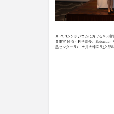
JHPCNシンポジウムにおけるMoU調印
参事官 経済・科学部長、Sebastian
盤センター長)、土井大輔室長(文部科