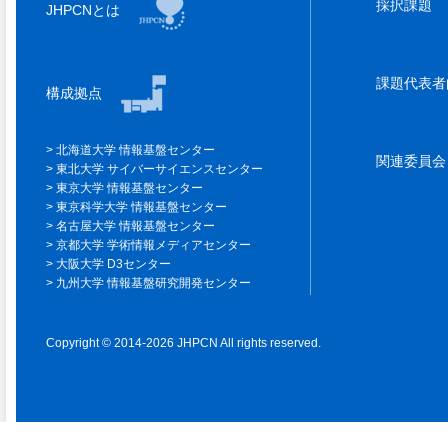
採択課題
JHPCNとは
課題代表
構成拠点
北海道大学 情報基盤センター
関連委員
東北大学 サイバーサイエンスセンター
東京大学 情報基盤センター
東京科学大学 情報基盤センター
名古屋大学 情報基盤センター
京都大学 学術情報メディアセンター
大阪大学 D3センター
九州大学 情報基盤研究開発センター
Copyright © 2014-2026 JHPCN All rights reserved.