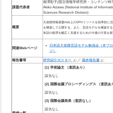
相澤彰子(国立情報学研究所・コンテンツ科
課題代表者
Akiko Aizawa (National Institute of Informa
Sciences Research Division)
大規模情報基盤
mdx
上の
GPU
リソースを効率的に活
概要
を構築して公開する。また、
言語モデルを構築する
本語の処理を幅広く支援するための
今後の方策を探
日本語大規模言語モデル勉強会（本プロ
関連Webページ
ジ）
報告書等
研究紹介ポスター
／
最終報告書
(1) 学術論文 （査読あり）
該当なし
(2) 国際会議プロシーディングス （査読あ
該当なし
(3) 国際会議発表（査読なし）
該当なし