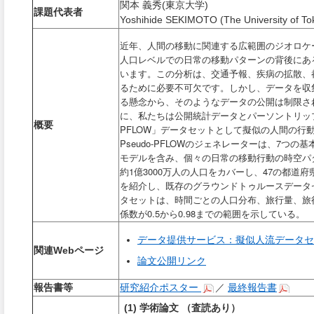
関本 義秀(東京大学)
課題代表者
Yoshihide SEKIMOTO (The University of To
近年、人間の移動に関連する広範囲のジオロケ
人口レベルでの日常の移動パターンの背後にあ
います。
この分析は、交通予報、疾病の拡散、
るために必要不可欠です。しかし、データを収
る懸念から、そのようなデータの公開は制限さ
に、私たちは公開統計データとパーソントリッ
概要
PFLOW
」データセットとして擬似の人間の行
Pseudo-PFLOW
7
のジェネレーターは、
つの基
モデルを含み、個々の日常の移動行動の時空パ
1
3000
47
約
億
万人の人口をカバーし、
の都道府
を紹介し、既存のグラウンドトゥルースデータ
タセットは、時間ごとの人口分布、旅行量、旅
0.5
0.98
係数が
から
までの範囲を示している。
データ提供サービス：擬似人流データセ
関連Webページ
論文公開リンク
報告書等
研究紹介ポスター
／
最終報告書
(1) 学術論文 （査読あり）