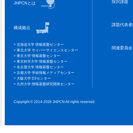
採択課題
JHPCNとは
課題代表
構成拠点
北海道大学 情報基盤センター
関連委員
東北大学 サイバーサイエンスセンター
東京大学 情報基盤センター
東京科学大学 情報基盤センター
名古屋大学 情報基盤センター
京都大学 学術情報メディアセンター
大阪大学 D3センター
九州大学 情報基盤研究開発センター
Copyright © 2014-2026 JHPCN All rights reserved.