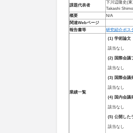
下川辺隆史(
課題代表者
Takashi Shim
概要
N/A
関連Webページ
報告書等
研究紹介ポス
(1) 学術論
該当なし
(2) 国際会
該当なし
(3) 国際会
該当なし
業績一覧
(4) 国内会
該当なし
(5) 公開し
該当なし