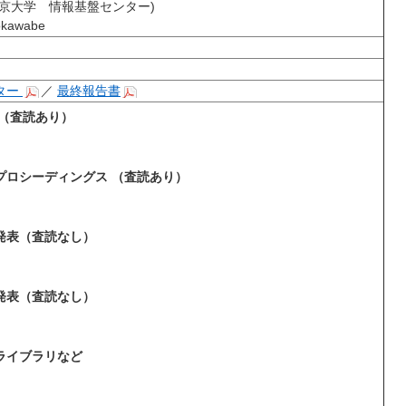
東京大学 情報基盤センター)
okawabe
ター
／
最終報告書
文 （査読あり）
議プロシーディングス （査読あり）
議発表（査読なし）
議発表（査読なし）
たライブラリなど