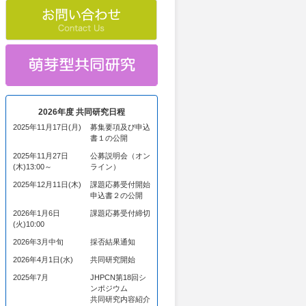
2026年度 共同研究日程
2025年11月17日(月)
募集要項及び申込
書１の公開
2025年11月27日
公募説明会（オン
(木)13:00～
ライン）
2025年12月11日(木)
課題応募受付開始
申込書２の公開
2026年1月6日
課題応募受付締切
(火)10:00
2026年3月中旬
採否結果通知
2026年4月1日(水)
共同研究開始
2025年7月
JHPCN第18回シ
ンポジウム
共同研究内容紹介