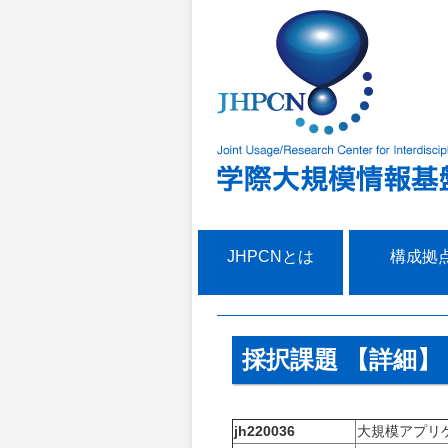
JHPCNとは
構成拠
採択課題 【詳細】
jh220036
大規模アプリ