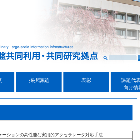
点
採択課題
表彰
課題代
向け情
ケーションの高性能な実用的アクセラレータ対応手法