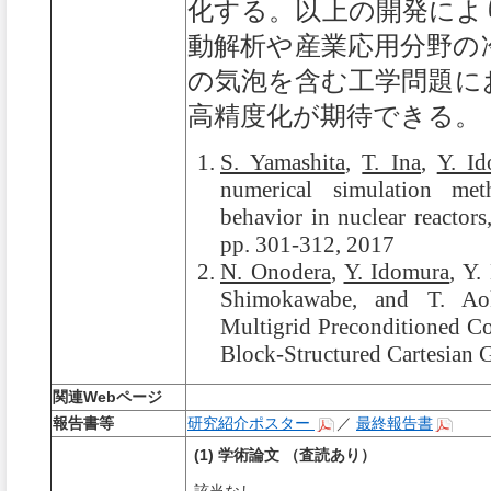
化する。以上の開発によ
動解析や産業応用分野の
の気泡を含む工学問題に
高精度化が期待できる。
S. Yamashita
,
T. Ina
,
Y. I
numerical simulation met
behavior in nuclear reactor
pp. 301-312, 2017
N. Onodera
,
Y. Idomura
, Y
Shimokawabe, and T. Aok
Multigrid Preconditioned Co
Block-Structured Cartesian 
関連Webページ
報告書等
研究紹介ポスター
／
最終報告書
(1) 学術論文 （査読あり）