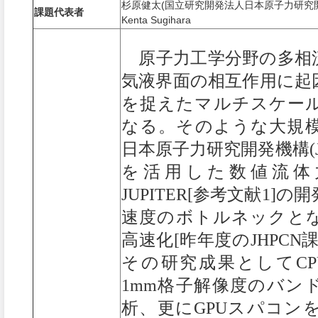
杉原健太(国立研究開発法人日本原子力研究
課題代表者
Kenta Sugihara
原子力工学分野の多相
気液界面の相互作用に起
を捉えたマルチスケー
なる。そのような大規
日本原子力研究開発機構(
を活用した数値流体力
JUPITER[参考文献1]
速度のボトルネックとなる
高速化[昨年度のJHPC
その研究成果としてC
1mm格子解像度のバン
析、更にGPUスパコン