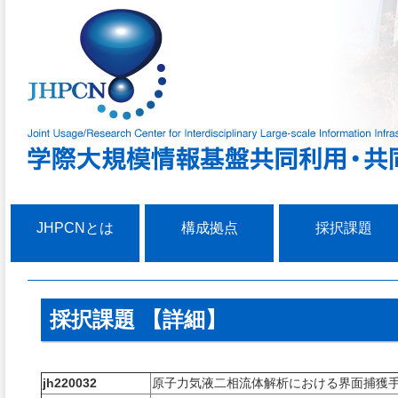
JHPCNとは
構成拠点
採択課題
採択課題 【詳細】
jh220032
原子力気液二相流体解析における界面捕獲