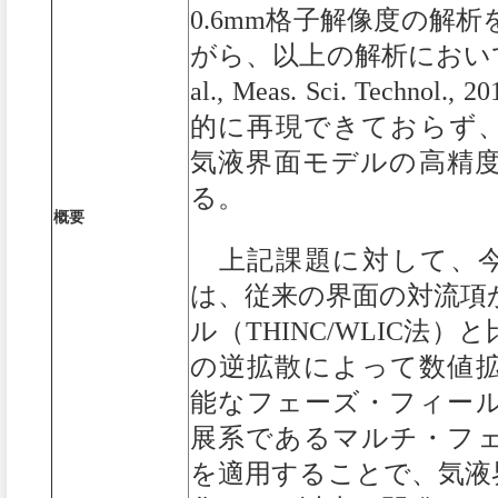
0.6mm格子解像度の解
がら、以上の解析においても
al., Meas. Sci. Techn
的に再現できておらず
気液界面モデルの高精
る。
概要
上記課題に対して、今年
は、従来の界面の対流項
ル（THINC/WLIC法
の逆拡散によって数値
能なフェーズ・フィー
展系であるマルチ・フ
を適用することで、気液