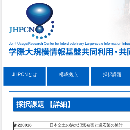
JHPCNとは
構成拠点
採択課題
採択課題 【詳細】
jh220018
日本全土の洪水氾濫被害と適応策の検討