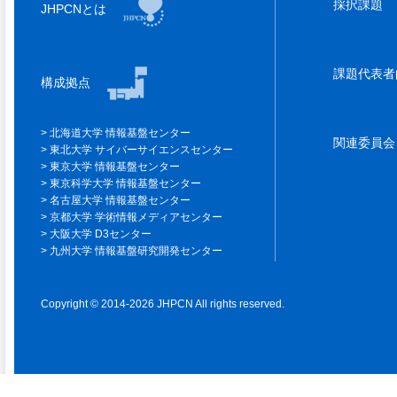
採択課題
JHPCNとは
課題代表
構成拠点
北海道大学 情報基盤センター
関連委員
東北大学 サイバーサイエンスセンター
東京大学 情報基盤センター
東京科学大学 情報基盤センター
名古屋大学 情報基盤センター
京都大学 学術情報メディアセンター
大阪大学 D3センター
九州大学 情報基盤研究開発センター
Copyright © 2014-2026 JHPCN All rights reserved.