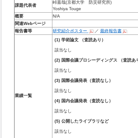
峠嘉哉(京都大学 防災研究所)
課題代表者
Yoshiya Touge
概要
N/A
関連Webページ
報告書等
研究紹介ポスター
／
最終報告書
(1) 学術論文 （査読あり）
該当なし
(2) 国際会議プロシーディングス （査読あ
該当なし
(3) 国際会議発表（査読なし）
該当なし
業績一覧
(4) 国内会議発表（査読なし）
該当なし
(5) 公開したライブラリなど
該当なし