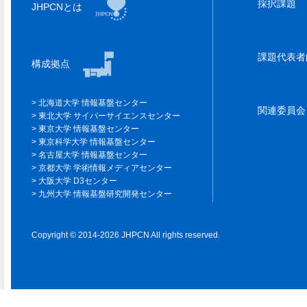
採択課題
JHPCNとは
課題代表
構成拠点
北海道大学 情報基盤センター
関連委員
東北大学 サイバーサイエンスセンター
東京大学 情報基盤センター
東京科学大学 情報基盤センター
名古屋大学 情報基盤センター
京都大学 学術情報メディアセンター
大阪大学 D3センター
九州大学 情報基盤研究開発センター
Copyright © 2014-2026 JHPCN All rights reserved.