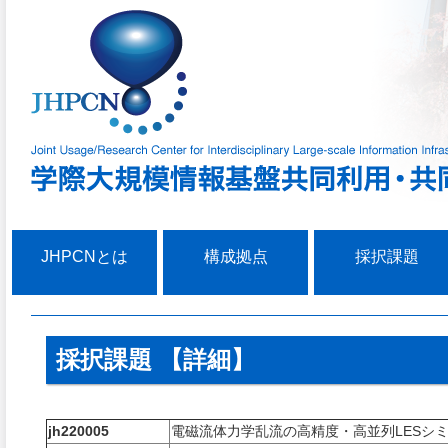
JHPCNとは
構成拠点
採択課題
採択課題 【詳細】
jh220005
電磁流体力学乱流の高精度・高並列LESシ