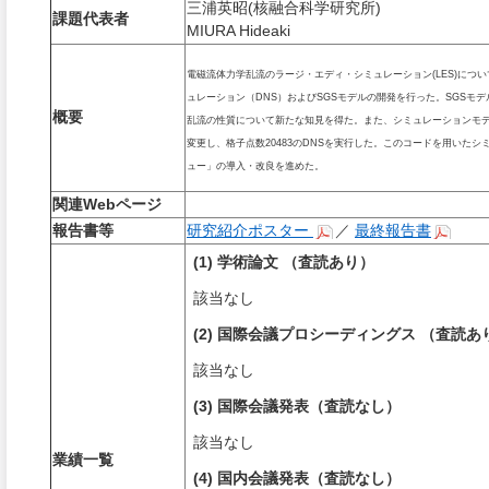
三浦英昭(核融合科学研究所)
課題代表者
MIURA Hideaki
電磁流体力学乱流のラージ・エディ・シミュレーション(LES)につい
ュレーション（DNS）およびSGSモデルの開発を行った。SGSモ
概要
乱流の性質について新たな知見を得た。また、シミュレーションモデル
変更し、格子点数20483のDNSを実行した。このコードを用いた
ュー」の導入・改良を進めた。
関連Webページ
報告書等
研究紹介ポスター
／
最終報告書
(1) 学術論文 （査読あり）
該当なし
(2) 国際会議プロシーディングス （査読あ
該当なし
(3) 国際会議発表（査読なし）
該当なし
業績一覧
(4) 国内会議発表（査読なし）