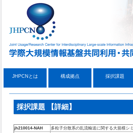
JHPCNとは
構成拠点
採択課題
採択課題 【詳細】
jh210014-NAH
多粒子分散系の乱流輸送に関する大規模シ