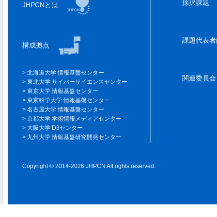
採択課題
JHPCNとは
課題代表
構成拠点
北海道大学 情報基盤センター
関連委員
東北大学 サイバーサイエンスセンター
東京大学 情報基盤センター
東京科学大学 情報基盤センター
名古屋大学 情報基盤センター
京都大学 学術情報メディアセンター
大阪大学 D3センター
九州大学 情報基盤研究開発センター
Copyright © 2014-2026 JHPCN All rights reserved.