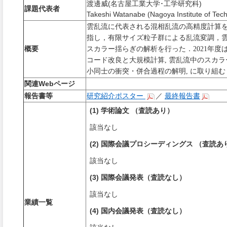
渡邊威(名古屋工業大学･工学研究科)
課題代表者
Takeshi Watanabe (Nagoya Institute of Tec
雲乱流に代表される混相乱流の高精度計算
指し，有限サイズ粒子群による乱流変調，
概要
スカラー揺らぎの解析を行った．
2021
年度は
コード改良
と大規模計算,
雲乱流中のスカラ
小同士の衝突・併合過程の解明, に取り組む
関連Webページ
報告書等
研究紹介ポスター
／
最終報告書
(1) 学術論文 （査読あり）
該当なし
(2) 国際会議プロシーディングス （査読あ
該当なし
(3) 国際会議発表（査読なし）
該当なし
業績一覧
(4) 国内会議発表（査読なし）