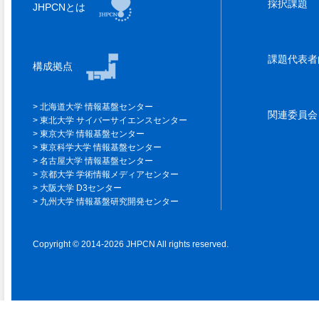
採択課題
JHPCNとは
課題代表
構成拠点
北海道大学 情報基盤センター
関連委員
東北大学 サイバーサイエンスセンター
東京大学 情報基盤センター
東京科学大学 情報基盤センター
名古屋大学 情報基盤センター
京都大学 学術情報メディアセンター
大阪大学 D3センター
九州大学 情報基盤研究開発センター
Copyright © 2014-2026 JHPCN All rights reserved.