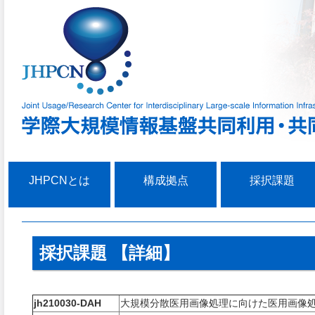
JHPCNとは
構成拠点
採択課題
採択課題 【詳細】
jh210030-DAH
大規模分散医用画像処理に向けた医用画像