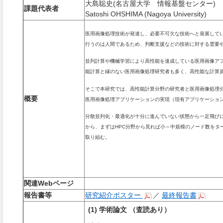
大島聡史(名古屋大学 情報基盤センター)
課題代表者
Satoshi OHSHIMA (Nagoya University)
医用画像処理技術が発達し、必要不可欠な技術へと発展して
行うのは人間であるため、判断支援などの技術に対する需要
並列計算や機械学習により高性能を達成している医用画像ア
能計算と縁のない医用画像処理研究者も多く、高性能な計算
そこで本研究では、高性能計算分野の研究者と医用画像処理
概要
医用画像処理アプリケーションの実現（現有アプリケーショ
分散並列化・最適化が十分に進んでいない状態から一足飛び
から、まずはHPC分野から見れば小～中規模のノード数をタ
取り組む。
関連Webページ
報告書等
研究紹介ポスター
／
最終報告書
(1) 学術論文 （査読あり）