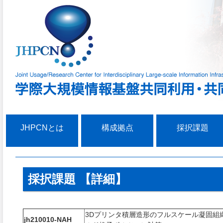
JHPCNとは
構成拠点
採択課題
採択課題 【詳細】
3Dプリンタ積層造形のフルスケール凝固組
jh210010-NAH