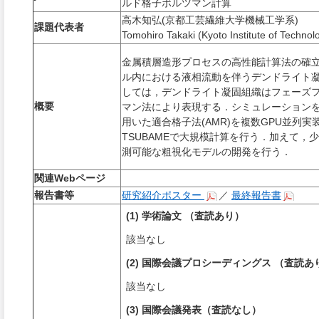
ルド格子ボルツマン計算
高木知弘(京都工芸繊維大学機械工学系)
課題代表者
Tomohiro Takaki (Kyoto Institute of Technol
金属積層造形プロセスの高性能計算法の確
ル内における液相流動を伴うデンドライト
しては，デンドライト凝固組織はフェーズ
概要
マン法により表現する．シミュレーション
用いた適合格子法
(AMR)
を複数
GPU
並列実
TSUBAME
で大規模計算を行う．加えて，少
測可能な粗視化モデルの開発を行う．
関連Webページ
報告書等
研究紹介ポスター
／
最終報告書
(1) 学術論文 （査読あり）
該当なし
(2) 国際会議プロシーディングス （査読あ
該当なし
(3) 国際会議発表（査読なし）