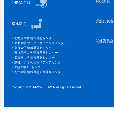
採択課題
JHPCNとは
課題代表
構成拠点
北海道大学 情報基盤センター
関連委員
東北大学 サイバーサイエンスセンター
東京大学 情報基盤センター
東京科学大学 情報基盤センター
名古屋大学 情報基盤センター
京都大学 学術情報メディアセンター
大阪大学 D3センター
九州大学 情報基盤研究開発センター
Copyright © 2014-2026 JHPCN All rights reserved.